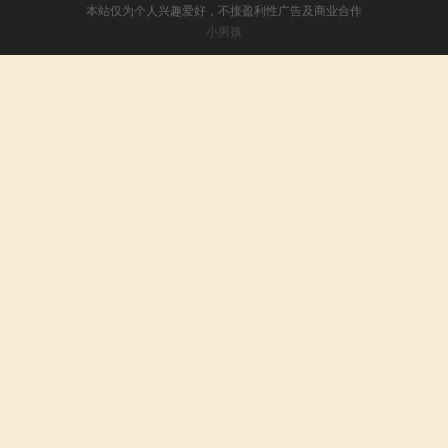
本站仅为个人兴趣爱好，不接盈利性广告及商业合作
小男孩