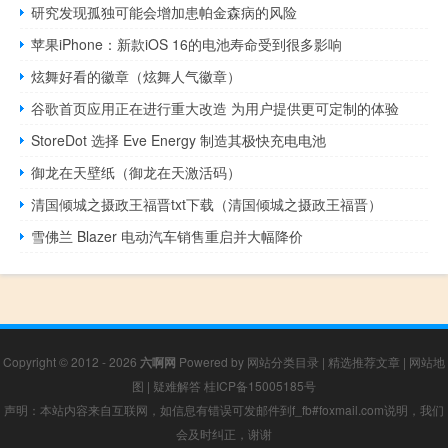
研究发现孤独可能会增加患帕金森病的风险
苹果iPhone：新款iOS 16的电池寿命受到很多影响
炫舞好看的徽章（炫舞人气徽章）
谷歌首页应用正在进行重大改造 为用户提供更可定制的体验
StoreDot 选择 Eve Energy 制造其极快充电电池
御龙在天壁纸（御龙在天激活码）
清国倾城之摄政王福晋txt下载（清国倾城之摄政王福晋）
雪佛兰 Blazer 电动汽车销售重启并大幅降价
Copyright © 2012 - 2026
六啊网
Powered by
网站分类目录
|
精选推荐文章
|
网站地
图
|
疑难解答
桂ICP备15005185号
声明：本站内容来自互联网，如信息有错误可发邮件到f_fb#foxmail.com说明，我们
会及时纠正，谢谢