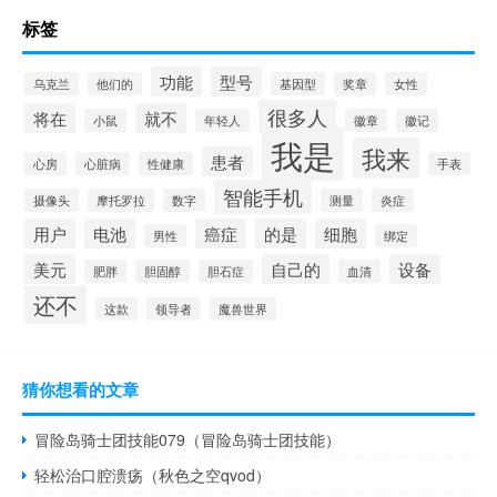
标签
功能
型号
乌克兰
他们的
基因型
奖章
女性
很多人
将在
就不
小鼠
年轻人
徽章
徽记
我是
我来
患者
心房
心脏病
性健康
手表
智能手机
摄像头
摩托罗拉
数字
测量
炎症
用户
电池
癌症
的是
细胞
男性
绑定
美元
自己的
设备
肥胖
胆固醇
胆石症
血清
还不
这款
领导者
魔兽世界
猜你想看的文章
冒险岛骑士团技能079（冒险岛骑士团技能）
轻松治口腔溃疡（秋色之空qvod）