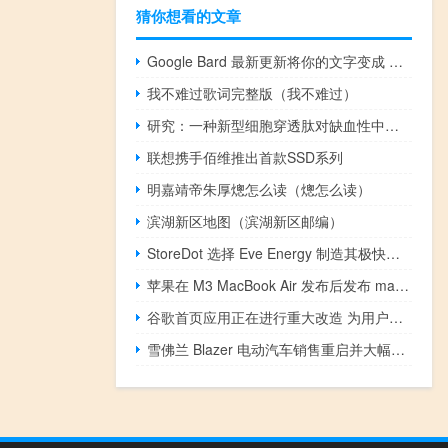
猜你想看的文章
Google Bard 最新更新将你的文字变成 AI 图像
我不难过歌词完整版（我不难过）
研究：一种新型细胞穿透肽对缺血性中风具有治疗作用
联想携手佰维推出首款SSD系列
明嘉靖帝朱厚熜怎么读（熜怎么读）
滨湖新区地图（滨湖新区邮编）
StoreDot 选择 Eve Energy 制造其极快充电电池
苹果在 M3 MacBook Air 发布后发布 macOS 14.4 RC
谷歌首页应用正在进行重大改造 为用户提供更可定制的体验
雪佛兰 Blazer 电动汽车销售重启并大幅降价