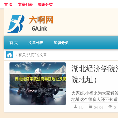
首 页
文章列表
知识分类
首 页
文章列表
知识分类
>
有关“法商”的文章
湖北经济学院
院地址）
大家好,小福来为大家解
地址这个很多人还不知道,
hb
04-06
0