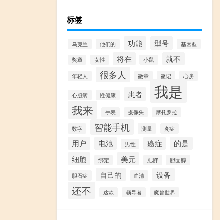
标签
功能
型号
乌克兰
他们的
基因型
将在
就不
奖章
女性
小鼠
很多人
年轻人
徽章
徽记
心房
我是
患者
心脏病
性健康
我来
手表
摄像头
摩托罗拉
智能手机
数字
测量
炎症
用户
电池
癌症
的是
男性
细胞
美元
绑定
肥胖
胆固醇
自己的
设备
胆石症
血清
还不
这款
领导者
魔兽世界