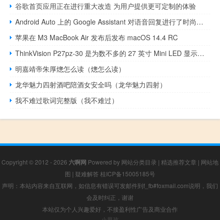
谷歌首页应用正在进行重大改造 为用户提供更可定制的体验
Android Auto 上的 Google Assistant 对语音回复进行了时尚的重新设计
苹果在 M3 MacBook Air 发布后发布 macOS 14.4 RC
ThinkVision P27pz-30 是为数不多的 27 英寸 Mini LED 显示器之一
明嘉靖帝朱厚熜怎么读（熜怎么读）
龙华魅力四射酒吧陪酒女安全吗（龙华魅力四射）
我不难过歌词完整版（我不难过）
Copyright © 2012 - 2026
六啊网
Powered by
网站分类目录
|
精选推荐文章
|
网站地
图
|
疑难解答
桂ICP备15005185号
声明：本站内容来自互联网，如信息有错误可发邮件到f_fb#foxmail.com说明，我们
会及时纠正，谢谢
本站仅为个人兴趣爱好，不接盈利性广告及商业合作
小男孩