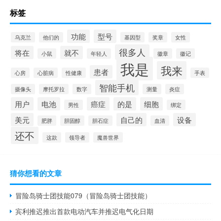
标签
功能
型号
乌克兰
他们的
基因型
奖章
女性
很多人
将在
就不
小鼠
年轻人
徽章
徽记
我是
我来
患者
心房
心脏病
性健康
手表
智能手机
摄像头
摩托罗拉
数字
测量
炎症
用户
电池
癌症
的是
细胞
男性
绑定
美元
自己的
设备
肥胖
胆固醇
胆石症
血清
还不
这款
领导者
魔兽世界
猜你想看的文章
冒险岛骑士团技能079（冒险岛骑士团技能）
宾利推迟推出首款电动汽车并推迟电气化日期