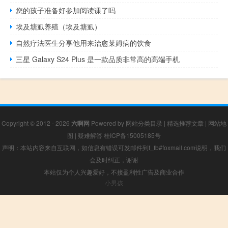
您的孩子准备好参加阅读课了吗
埃及塘虱养殖（埃及塘虱）
自然疗法医生分享他用来治愈莱姆病的饮食
三星 Galaxy S24 Plus 是一款品质非常高的高端手机
Copyright © 2012 - 2026
六啊网
Powered by
网站分类目录
|
精选推荐文章
|
网站地
图
|
疑难解答
桂ICP备15005185号
声明：本站内容来自互联网，如信息有错误可发邮件到f_fb#foxmail.com说明，我们
会及时纠正，谢谢
本站仅为个人兴趣爱好，不接盈利性广告及商业合作
小男孩