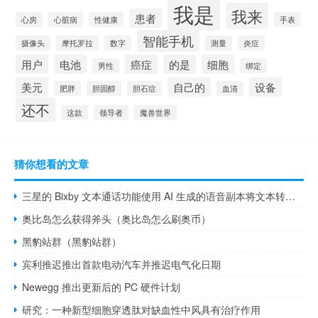
我是
我来
患者
心房
心脏病
性健康
手表
智能手机
摄像头
摩托罗拉
数字
测量
炎症
用户
电池
癌症
的是
细胞
男性
绑定
美元
自己的
设备
肥胖
胆固醇
胆石症
血清
还不
这款
领导者
魔兽世界
猜你想看的文章
三星的 Bixby 文本通话功能使用 AI 生成的语音副本将文本转换为语音
奥比岛怎么获得斧头（奥比岛怎么刷奥币）
黑豹站群（黑豹站群）
宾利推迟推出首款电动汽车并推迟电气化日期
Newegg 推出更新后的 PC 硬件计划
研究：一种新型细胞穿透肽对缺血性中风具有治疗作用