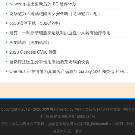
Newegg 推出更新后的 PC 硬件计划
龙华魅力四射酒吧陪酒女安全吗（龙华魅力四射）
5530软件下载（5320软件）
研究：一种新型细胞穿透肽对缺血性中风具有治疗作用
黑豹站群（黑豹站群）
2023 Genesis GV60 评测
自然疗法医生分享他用来治愈莱姆病的饮食
OnePlus 正在悄悄为其旗舰产品添加 Galaxy S24 和类似 Pixel 的 AI 功能
Copyright © 2012 - 2026
六啊网
Powered by
网站分类目录
|
精选推荐文章
|
网站地
图
|
疑难解答
桂ICP备15005185号
声明：本站内容来自互联网，如信息有错误可发邮件到f_fb#foxmail.com说明，我们
会及时纠正，谢谢