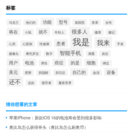
标签
功能
型号
乌克兰
他们的
基因型
奖章
女性
很多人
将在
就不
小鼠
年轻人
徽章
徽记
我是
我来
患者
心房
心脏病
性健康
手表
智能手机
摄像头
摩托罗拉
数字
测量
炎症
用户
电池
癌症
的是
细胞
男性
绑定
美元
自己的
设备
肥胖
胆固醇
胆石症
血清
还不
这款
领导者
魔兽世界
猜你想看的文章
苹果iPhone：新款iOS 16的电池寿命受到很多影响
奥比岛怎么获得斧头（奥比岛怎么刷奥币）