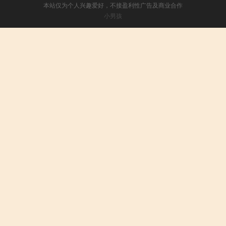
本站仅为个人兴趣爱好，不接盈利性广告及商业合作
小男孩