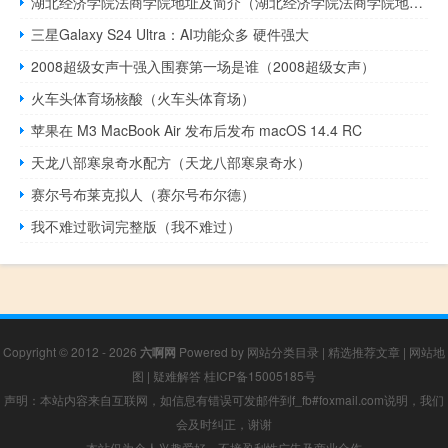
湖北经济学院法商学院地址及简介（湖北经济学院法商学院地址）
三星Galaxy S24 Ultra：AI功能众多 硬件强大
2008超级女声十强入围赛第一场是谁（2008超级女声）
火车头体育场核酸（火车头体育场）
苹果在 M3 MacBook Air 发布后发布 macOS 14.4 RC
天龙八部寒泉奇水配方（天龙八部寒泉奇水）
赛尔号布莱克拟人（赛尔号布尔德）
我不难过歌词完整版（我不难过）
Copyright © 2012 - 2026
六啊网
Powered by
网站分类目录
|
精选推荐文章
|
网站地
图
|
疑难解答
桂ICP备15005185号
声明：本站内容来自互联网，如信息有错误可发邮件到f_fb#foxmail.com说明，我们
会及时纠正，谢谢
本站仅为个人兴趣爱好，不接盈利性广告及商业合作