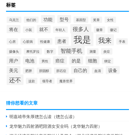
标签
功能
型号
乌克兰
他们的
基因型
奖章
女性
很多人
将在
就不
小鼠
年轻人
徽章
徽记
我是
我来
患者
心房
心脏病
性健康
手表
智能手机
摄像头
摩托罗拉
数字
测量
炎症
用户
电池
癌症
的是
细胞
男性
绑定
美元
自己的
设备
肥胖
胆固醇
胆石症
血清
还不
这款
领导者
魔兽世界
猜你想看的文章
明嘉靖帝朱厚熜怎么读（熜怎么读）
龙华魅力四射酒吧陪酒女安全吗（龙华魅力四射）