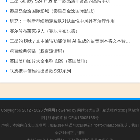
三星 Galaxy S24 Plus 是一款品质非常高的高端手机
秦皇岛金逸国际影城（秦皇岛金逸国际影城）
研究：一种新型细胞穿透肽对缺血性中风具有治疗作用
赛尔号布莱克拟人（赛尔号布尔德）
三星的 Bixby 文本通话功能使用 AI 生成的语音副本将文本转换为语音
糗百经典笑话（糗百邀请码）
英国硬币图片大全名称 图案（英国硬币）
联想携手佰维推出首款SSD系列
Copyright © 2012 - 2026
六啊网
Powered by
网站分类目录
|
精选推荐文章
|
网站地
图
|
疑难解答
桂ICP备15005185号
声明：本站内容来自互联网，如信息有错误可发邮件到f_fb#foxmail.com说明，我们
会及时纠正，谢谢
本站仅为个人兴趣爱好，不接盈利性广告及商业合作