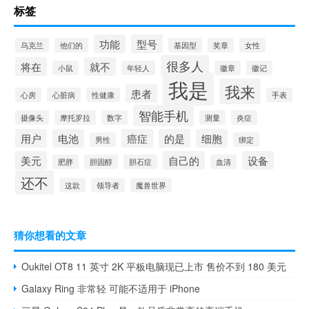
标签
功能
型号
乌克兰
他们的
基因型
奖章
女性
很多人
将在
就不
小鼠
年轻人
徽章
徽记
我是
我来
患者
心房
心脏病
性健康
手表
智能手机
摄像头
摩托罗拉
数字
测量
炎症
用户
电池
癌症
的是
细胞
男性
绑定
美元
自己的
设备
肥胖
胆固醇
胆石症
血清
还不
这款
领导者
魔兽世界
猜你想看的文章
Oukitel OT8 11 英寸 2K 平板电脑现已上市 售价不到 180 美元
Galaxy Ring 非常轻 可能不适用于 iPhone