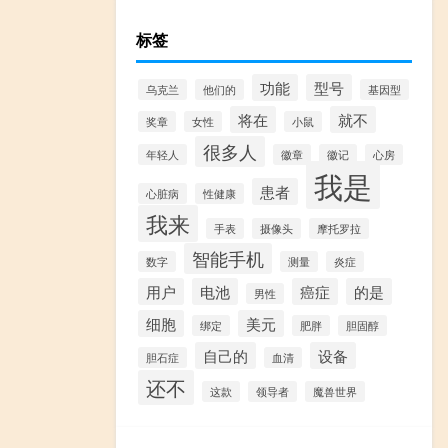
标签
功能
型号
乌克兰
他们的
基因型
将在
就不
奖章
女性
小鼠
很多人
年轻人
徽章
徽记
心房
我是
患者
心脏病
性健康
我来
手表
摄像头
摩托罗拉
智能手机
数字
测量
炎症
用户
电池
癌症
的是
男性
细胞
美元
绑定
肥胖
胆固醇
自己的
设备
胆石症
血清
还不
这款
领导者
魔兽世界