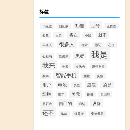
标签
功能
型号
乌克兰
他们的
基因型
将在
就不
奖章
女性
小鼠
很多人
年轻人
徽章
徽记
心房
我是
患者
心脏病
性健康
我来
手表
摄像头
摩托罗拉
智能手机
数字
测量
炎症
用户
电池
癌症
的是
男性
细胞
美元
绑定
肥胖
胆固醇
自己的
设备
胆石症
血清
还不
这款
领导者
魔兽世界