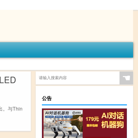
☚
 LED
公告
出。与Thin