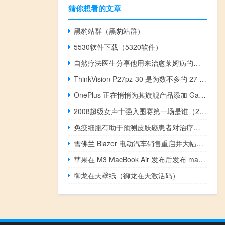
猜你想看的文章
黑豹站群（黑豹站群）
5530软件下载（5320软件）
自然疗法医生分享他用来治愈莱姆病的饮食
ThinkVision P27pz-30 是为数不多的 27 英寸 Mini LED 显示器之一
OnePlus 正在悄悄为其旗舰产品添加 Galaxy S24 和类似 Pixel 的 AI 功能
2008超级女声十强入围赛第一场是谁（2008超级女声）
免疫细胞有助于预测皮肤癌患者对治疗产生反应的机会
雪佛兰 Blazer 电动汽车销售重启并大幅降价
苹果在 M3 MacBook Air 发布后发布 macOS 14.4 RC
御龙在天壁纸（御龙在天激活码）