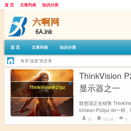
首 页
文章列表
知识分类
首 页
文章列表
知识分类
>
有关“这是”的文章
ThinkVisio
显示器之一
联想现正在销售 ThinkVis
kVision P32pz-30一
th
04-06
0