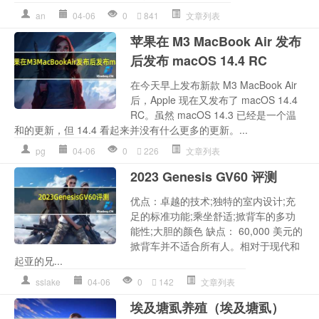
an
04-06
0
841
文章列表
苹果在 M3 MacBook Air 发布
后发布 macOS 14.4 RC
在今天早上发布新款 M3 MacBook Air
后，Apple 现在又发布了 macOS 14.4
RC。虽然 macOS 14.3 已经是一个温
和的更新，但 14.4 看起来并没有什么更多的更新。...
pg
04-06
0
226
文章列表
2023 Genesis GV60 评测
优点：卓越的技术;独特的室内设计;充
足的标准功能;乘坐舒适;掀背车的多功
能性;大胆的颜色 缺点： 60,000 美元的
掀背车并不适合所有人。相对于现代和
起亚的兄...
sslake
04-06
0
142
文章列表
埃及塘虱养殖（埃及塘虱）