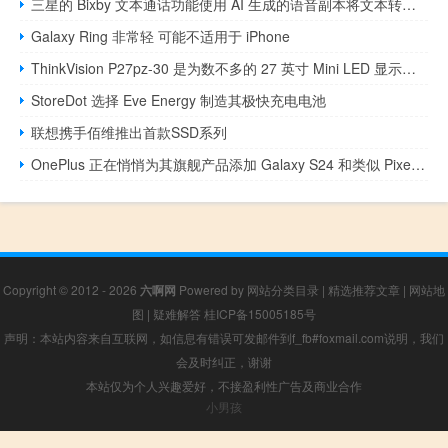
三星的 Bixby 文本通话功能使用 AI 生成的语音副本将文本转换为语音
Galaxy Ring 非常轻 可能不适用于 iPhone
ThinkVision P27pz-30 是为数不多的 27 英寸 Mini LED 显示器之一
StoreDot 选择 Eve Energy 制造其极快充电电池
联想携手佰维推出首款SSD系列
OnePlus 正在悄悄为其旗舰产品添加 Galaxy S24 和类似 Pixel 的 AI 功能
Copyright © 2012 - 2026
六啊网
Powered by
网站分类目录
|
精选推荐文章
|
网站地
图
|
疑难解答
桂ICP备15005185号
声明：本站内容来自互联网，如信息有错误可发邮件到f_fb#foxmail.com说明，我们
会及时纠正，谢谢
本站仅为个人兴趣爱好，不接盈利性广告及商业合作
小男孩