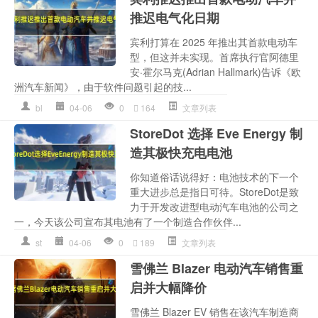
推迟电气化日期
宾利打算在 2025 年推出其首款电动车
型，但这并未实现。首席执行官阿德里
安·霍尔马克(Adrian Hallmark)告诉《欧
洲汽车新闻》，由于软件问题引起的技...
bl
04-06
0
164
文章列表
StoreDot 选择 Eve Energy 制
造其极快充电电池
你知道俗话说得好：电池技术的下一个
重大进步总是指日可待。StoreDot是致
力于开发改进型电动汽车电池的公司之
一，今天该公司宣布其电池有了一个制造合作伙伴...
st
04-06
0
189
文章列表
雪佛兰 Blazer 电动汽车销售重
启并大幅降价
雪佛兰 Blazer EV 销售在该汽车制造商