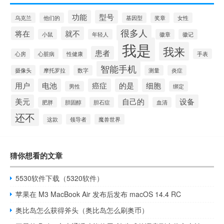
功能
型号
乌克兰
他们的
基因型
奖章
女性
很多人
将在
就不
小鼠
年轻人
徽章
徽记
我是
我来
患者
心房
心脏病
性健康
手表
智能手机
摄像头
摩托罗拉
数字
测量
炎症
用户
电池
癌症
的是
细胞
男性
绑定
美元
自己的
设备
肥胖
胆固醇
胆石症
血清
还不
这款
领导者
魔兽世界
猜你想看的文章
5530软件下载（5320软件）
苹果在 M3 MacBook Air 发布后发布 macOS 14.4 RC
奥比岛怎么获得斧头（奥比岛怎么刷奥币）