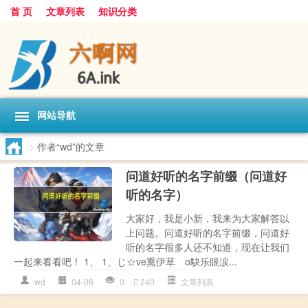
首 页
文章列表
知识分类
网站导航
>
作者“wd”的文章
问道好听的名字前缀（问道好
听的名字）
大家好，我是小新，我来为大家解答以
上问题。问道好听的名字前缀，问道好
听的名字很多人还不知道，现在让我们
一起来看看吧！ 1、 1、じ☆ve熏伊草ゞo駃乐眼涙...
wd
04-06
0
240
文章列表