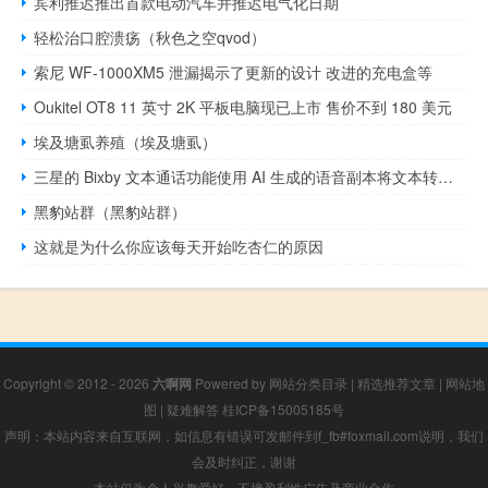
宾利推迟推出首款电动汽车并推迟电气化日期
轻松治口腔溃疡（秋色之空qvod）
索尼 WF-1000XM5 泄漏揭示了更新的设计 改进的充电盒等
Oukitel OT8 11 英寸 2K 平板电脑现已上市 售价不到 180 美元
埃及塘虱养殖（埃及塘虱）
三星的 Bixby 文本通话功能使用 AI 生成的语音副本将文本转换为语音
黑豹站群（黑豹站群）
这就是为什么你应该每天开始吃杏仁的原因
Copyright © 2012 - 2026
六啊网
Powered by
网站分类目录
|
精选推荐文章
|
网站地
图
|
疑难解答
桂ICP备15005185号
声明：本站内容来自互联网，如信息有错误可发邮件到f_fb#foxmail.com说明，我们
会及时纠正，谢谢
本站仅为个人兴趣爱好，不接盈利性广告及商业合作