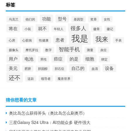
标签
功能
型号
乌克兰
他们的
基因型
奖章
女性
很多人
将在
就不
小鼠
年轻人
徽章
徽记
我是
我来
患者
心房
心脏病
性健康
手表
智能手机
摄像头
摩托罗拉
数字
测量
炎症
用户
电池
癌症
的是
细胞
男性
绑定
美元
自己的
设备
肥胖
胆固醇
胆石症
血清
还不
这款
领导者
魔兽世界
猜你想看的文章
奥比岛怎么获得斧头（奥比岛怎么刷奥币）
三星Galaxy S24 Ultra：AI功能众多 硬件强大