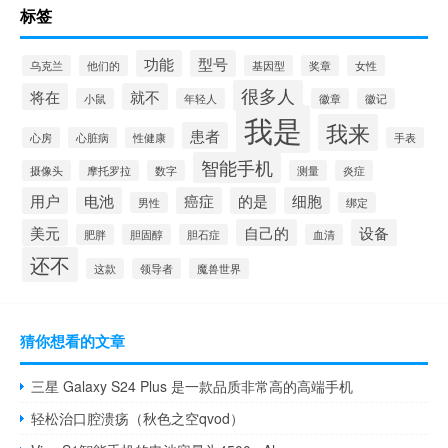
标签
功能
型号
乌克兰
他们的
基因型
奖章
女性
很多人
将在
就不
小鼠
年轻人
徽章
徽记
我是
我来
患者
心房
心脏病
性健康
手表
智能手机
摄像头
摩托罗拉
数字
测量
炎症
用户
电池
癌症
的是
细胞
男性
绑定
美元
自己的
设备
肥胖
胆固醇
胆石症
血清
还不
这款
领导者
魔兽世界
猜你想看的文章
三星 Galaxy S24 Plus 是一款品质非常高的高端手机
轻松治口腔溃疡（秋色之空qvod）