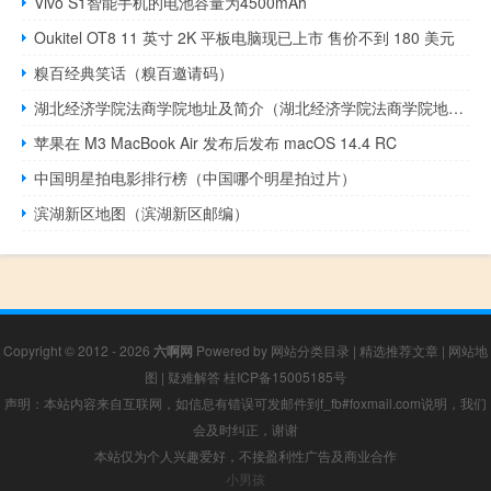
Vivo S1智能手机的电池容量为4500mAh
Oukitel OT8 11 英寸 2K 平板电脑现已上市 售价不到 180 美元
糗百经典笑话（糗百邀请码）
湖北经济学院法商学院地址及简介（湖北经济学院法商学院地址）
苹果在 M3 MacBook Air 发布后发布 macOS 14.4 RC
中国明星拍电影排行榜（中国哪个明星拍过片）
滨湖新区地图（滨湖新区邮编）
Copyright © 2012 - 2026
六啊网
Powered by
网站分类目录
|
精选推荐文章
|
网站地
图
|
疑难解答
桂ICP备15005185号
声明：本站内容来自互联网，如信息有错误可发邮件到f_fb#foxmail.com说明，我们
会及时纠正，谢谢
本站仅为个人兴趣爱好，不接盈利性广告及商业合作
小男孩