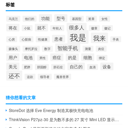
标签
功能
型号
乌克兰
他们的
基因型
奖章
女性
很多人
将在
就不
小鼠
年轻人
徽章
徽记
我是
我来
患者
心房
心脏病
性健康
手表
智能手机
摄像头
摩托罗拉
数字
测量
炎症
用户
电池
癌症
的是
细胞
男性
绑定
美元
自己的
设备
肥胖
胆固醇
胆石症
血清
还不
这款
领导者
魔兽世界
猜你想看的文章
StoreDot 选择 Eve Energy 制造其极快充电电池
ThinkVision P27pz-30 是为数不多的 27 英寸 Mini LED 显示器之一