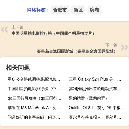
网络标签：
合肥市
新区
滨湖
上一篇
中国明星拍电影排行榜（中国哪个明星拍过片）
下一篇
秦皇岛金逸国际影城（秦皇岛金逸国际影城）
相关问题
重庆公交路线调整最新消息（重庆公交路线）
三星 Galaxy S24 Plus 是一款品质非常高的高端手机
中国明星拍电影排行榜（中国哪个明星拍过片）
宾利推迟推出首款电动汽车并推迟电气化日期
qq三国行脚攻略（qq三国行馆有什么用）
黑豹站群（黑豹站群）
苹果在 M3 MacBook Air 发布后发布 macOS 14.4 RC
Oukitel OT8 11 英寸 2K 平板电脑现已上市 售价不到 180 美元
问道好听的名字前缀（问道好听的名字）
赛尔号布莱克拟人（赛尔号布尔德）