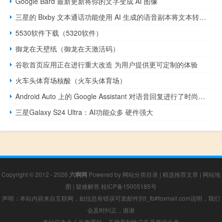
Google Bard 最新更新将你的文字变成 AI 图像
三星的 Bixby 文本通话功能使用 AI 生成的语音副本将文本转换为语音
5530软件下载（5320软件）
御龙在天壁纸（御龙在天激活码）
谷歌首页应用正在进行重大改造 为用户提供更可定制的体验
火车头体育场核酸（火车头体育场）
Android Auto 上的 Google Assistant 对语音回复进行了时尚的重新设计
三星Galaxy S24 Ultra：AI功能众多 硬件强大
Copyright © 2012 - 2026
六啊网
Powered by
网站分类目录
|
精选推荐文章
|
网站地
图
|
疑难解答
桂ICP备15005185号
声明：本站内容来自互联网，如信息有错误可发邮件到f_fb#foxmail.com说明，我们
会及时纠正，谢谢
本站仅为个人兴趣爱好，不接盈利性广告及商业合作