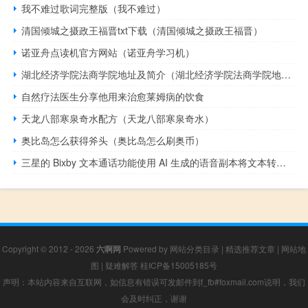
我不难过歌词完整版（我不难过）
清国倾城之摄政王福晋txt下载（清国倾城之摄政王福晋）
诺亚舟点读机官方网站（诺亚舟学习机）
湖北经济学院法商学院地址及简介（湖北经济学院法商学院地址）
自然疗法医生分享他用来治愈莱姆病的饮食
天龙八部寒泉奇水配方（天龙八部寒泉奇水）
奥比岛怎么获得斧头（奥比岛怎么刷奥币）
三星的 Bixby 文本通话功能使用 AI 生成的语音副本将文本转换为语音
Copyright © 2012 - 2026
六啊网
Powered by
网站分类目录
|
精选推荐文章
|
网站地
图
|
疑难解答
桂ICP备15005185号
声明：本站内容来自互联网，如信息有错误可发邮件到f_fb#foxmail.com说明，我们
会及时纠正，谢谢