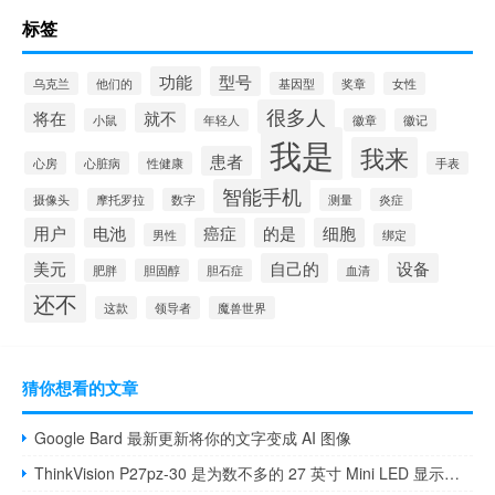
标签
功能
型号
乌克兰
他们的
基因型
奖章
女性
很多人
将在
就不
小鼠
年轻人
徽章
徽记
我是
我来
患者
心房
心脏病
性健康
手表
智能手机
摄像头
摩托罗拉
数字
测量
炎症
用户
电池
癌症
的是
细胞
男性
绑定
美元
自己的
设备
肥胖
胆固醇
胆石症
血清
还不
这款
领导者
魔兽世界
猜你想看的文章
Google Bard 最新更新将你的文字变成 AI 图像
ThinkVision P27pz-30 是为数不多的 27 英寸 Mini LED 显示器之一