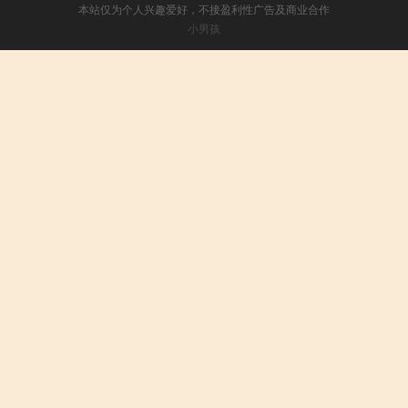
本站仅为个人兴趣爱好，不接盈利性广告及商业合作
小男孩