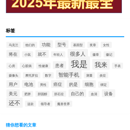
标签
功能
型号
乌克兰
他们的
基因型
奖章
女性
很多人
将在
就不
小鼠
年轻人
徽章
徽记
我是
我来
患者
心房
心脏病
性健康
手表
智能手机
摄像头
摩托罗拉
数字
测量
炎症
用户
电池
癌症
的是
细胞
男性
绑定
美元
自己的
设备
肥胖
胆固醇
胆石症
血清
还不
这款
领导者
魔兽世界
猜你想看的文章