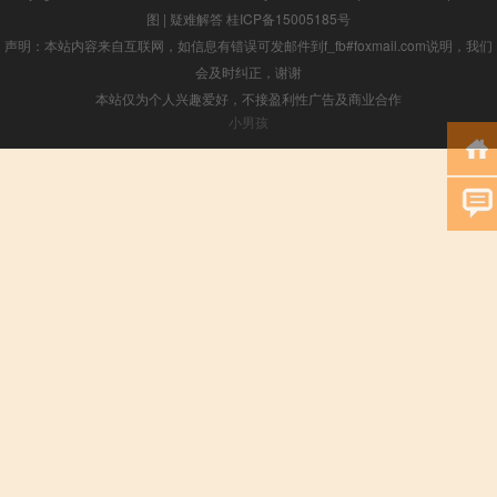
图
|
疑难解答
桂ICP备15005185号
声明：本站内容来自互联网，如信息有错误可发邮件到f_fb#foxmail.com说明，我们
会及时纠正，谢谢
本站仅为个人兴趣爱好，不接盈利性广告及商业合作
小男孩