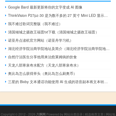
Google Bard 最新更新将你的文字变成 AI 图像
ThinkVision P27pz-30 是为数不多的 27 英寸 Mini LED 显示器之一
我不难过歌词完整版（我不难过）
清国倾城之摄政王福晋txt下载（清国倾城之摄政王福晋）
诺亚舟点读机官方网站（诺亚舟学习机）
湖北经济学院法商学院地址及简介（湖北经济学院法商学院地址）
自然疗法医生分享他用来治愈莱姆病的饮食
天龙八部寒泉奇水配方（天龙八部寒泉奇水）
奥比岛怎么获得斧头（奥比岛怎么刷奥币）
三星的 Bixby 文本通话功能使用 AI 生成的语音副本将文本转换为语音
Copyright © 2012 - 2026
六啊网
Powered by
网站分类目录
|
精选推荐文章
|
网站地