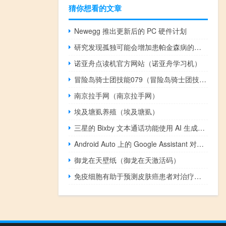
猜你想看的文章
Newegg 推出更新后的 PC 硬件计划
研究发现孤独可能会增加患帕金森病的风险
诺亚舟点读机官方网站（诺亚舟学习机）
冒险岛骑士团技能079（冒险岛骑士团技能）
南京拉手网（南京拉手网）
埃及塘虱养殖（埃及塘虱）
三星的 Bixby 文本通话功能使用 AI 生成的语音副本将文本转换为语音
Android Auto 上的 Google Assistant 对语音回复进行了时尚的重新设计
御龙在天壁纸（御龙在天激活码）
免疫细胞有助于预测皮肤癌患者对治疗产生反应的机会