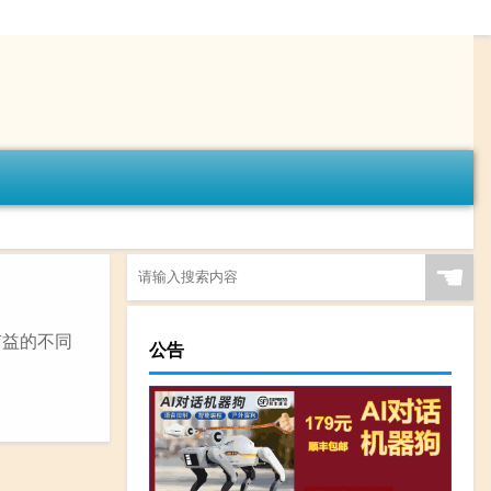
☚
有益的不同
公告