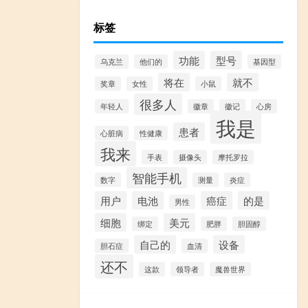
标签
功能
型号
乌克兰
他们的
基因型
将在
就不
奖章
女性
小鼠
很多人
年轻人
徽章
徽记
心房
我是
患者
心脏病
性健康
我来
手表
摄像头
摩托罗拉
智能手机
数字
测量
炎症
用户
电池
癌症
的是
男性
细胞
美元
绑定
肥胖
胆固醇
自己的
设备
胆石症
血清
还不
这款
领导者
魔兽世界