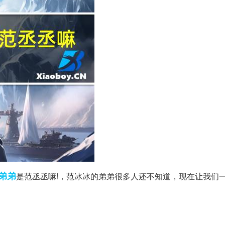
弟弟
是范丞丞嘛!，范冰冰的弟弟很多人还不知道，现在让我们