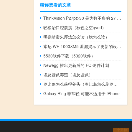
猜你想看的文章
ThinkVision P27pz-30 是为数不多的 27 英寸 Mini LED 显示器之一
轻松治口腔溃疡（秋色之空qvod）
明嘉靖帝朱厚熜怎么读（熜怎么读）
索尼 WF-1000XM5 泄漏揭示了更新的设计 改进的充电盒等
5530软件下载（5320软件）
Newegg 推出更新后的 PC 硬件计划
埃及塘虱养殖（埃及塘虱）
奥比岛怎么获得斧头（奥比岛怎么刷奥币）
Galaxy Ring 非常轻 可能不适用于 iPhone
小男孩