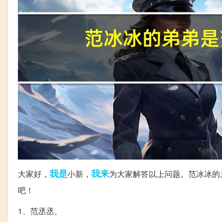
我是
我来
大家好，
小新，
为大家解答以上问题。范冰冰的
吧！
1、范丞丞。