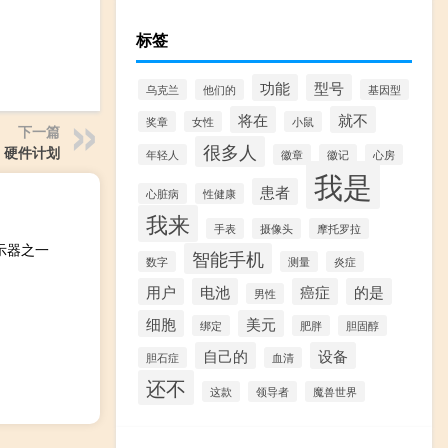
标签
功能
型号
乌克兰
他们的
基因型
将在
就不
奖章
女性
小鼠
下一篇
很多人
C 硬件计划
年轻人
徽章
徽记
心房
我是
患者
心脏病
性健康
我来
手表
摄像头
摩托罗拉
 显示器之一
智能手机
数字
测量
炎症
用户
电池
癌症
的是
男性
细胞
美元
绑定
肥胖
胆固醇
自己的
设备
胆石症
血清
还不
这款
领导者
魔兽世界