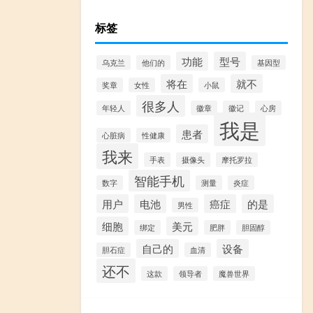
标签
功能
型号
乌克兰
他们的
基因型
将在
就不
奖章
女性
小鼠
很多人
年轻人
徽章
徽记
心房
我是
患者
心脏病
性健康
我来
手表
摄像头
摩托罗拉
智能手机
数字
测量
炎症
用户
电池
癌症
的是
男性
细胞
美元
绑定
肥胖
胆固醇
自己的
设备
胆石症
血清
还不
这款
领导者
魔兽世界