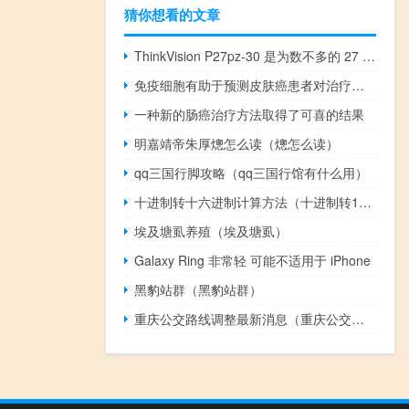
猜你想看的文章
ThinkVision P27pz-30 是为数不多的 27 英寸 Mini LED 显示器之一
免疫细胞有助于预测皮肤癌患者对治疗产生反应的机会
一种新的肠癌治疗方法取得了可喜的结果
明嘉靖帝朱厚熜怎么读（熜怎么读）
qq三国行脚攻略（qq三国行馆有什么用）
十进制转十六进制计算方法（十进制转16进制）
埃及塘虱养殖（埃及塘虱）
Galaxy Ring 非常轻 可能不适用于 iPhone
黑豹站群（黑豹站群）
重庆公交路线调整最新消息（重庆公交路线）