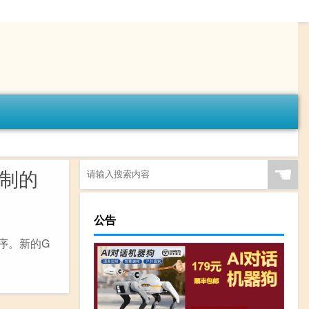
☚
定制的
公告
程序。新的G