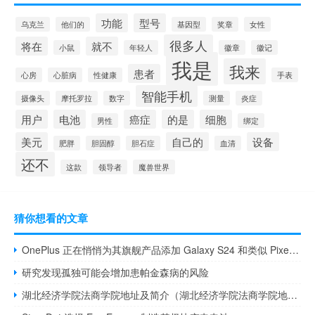
功能
型号
乌克兰
他们的
基因型
奖章
女性
很多人
将在
就不
小鼠
年轻人
徽章
徽记
我是
我来
患者
心房
心脏病
性健康
手表
智能手机
摄像头
摩托罗拉
数字
测量
炎症
用户
电池
癌症
的是
细胞
男性
绑定
美元
自己的
设备
肥胖
胆固醇
胆石症
血清
还不
这款
领导者
魔兽世界
猜你想看的文章
OnePlus 正在悄悄为其旗舰产品添加 Galaxy S24 和类似 Pixel 的 AI 功能
研究发现孤独可能会增加患帕金森病的风险
湖北经济学院法商学院地址及简介（湖北经济学院法商学院地址）