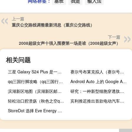
网络标签：
塞班
我是
输入法
上一篇
重庆公交路线调整最新消息（重庆公交路线）
下一篇
2008超级女声十强入围赛第一场是谁（2008超级女声）
相关问题
三星 Galaxy S24 Plus 是一款品质非常高的高端手机
赛尔号布莱克拟人（赛尔号布尔德）
qq三国行脚攻略（qq三国行馆有什么用）
Android Auto 上的 Google Assistant 对语音回复进行了时尚的重新设计
滨湖新区地图（滨湖新区邮编）
研究：一种新型细胞穿透肽对缺血性中风具有治疗作用
轻松治口腔溃疡（秋色之空qvod）
宾利推迟推出首款电动汽车并推迟电气化日期
StoreDot 选择 Eve Energy 制造其极快充电电池