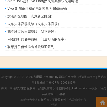
StoreDot 选择 Eve Energy 制造其极快充电电池
Vivo S1智能手机的电池容量为4500mAh
滨湖新区地图（滨湖新区邮编）
火车头体育场核酸（火车头体育场）
我不难过歌词完整版（我不难过）
问道好听的名字前缀（问道好听的名字）
联想携手佰维推出首款SSD系列
Copyright © 2012 - 2026
六啊网
Powered by
网站分类目录
|
精选推荐文章
|
网站地
图
|
疑难解答
桂ICP备15005185号
声明：本站内容来自互联网，如信息有错误可发邮件到f_fb#foxmail.com说明，我们
会及时纠正，谢谢
本站仅为个人兴趣爱好，不接盈利性广告及商业合作
小男孩