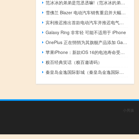
范冰冰的弟弟是范丞丞嘛!（范冰冰的弟弟）
雪佛兰 Blazer 电动汽车销售重启并大幅降价
宾利推迟推出首款电动汽车并推迟电气化日期
Galaxy Ring 非常轻 可能不适用于 iPhone
OnePlus 正在悄悄为其旗舰产品添加 Galaxy S24 和类似 Pixel 的 AI 功能
苹果iPhone：新款iOS 16的电池寿命受到很多影响
糗百经典笑话（糗百邀请码）
秦皇岛金逸国际影城（秦皇岛金逸国际影城）
小男孩