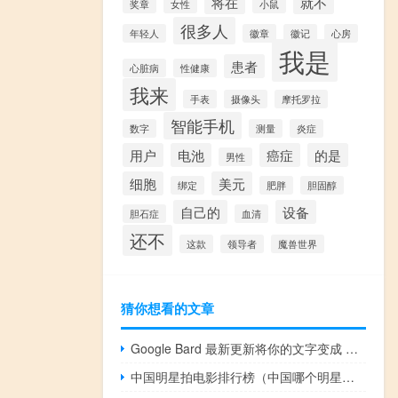
将在
就不
奖章
女性
小鼠
很多人
年轻人
徽章
徽记
心房
我是
患者
心脏病
性健康
我来
手表
摄像头
摩托罗拉
智能手机
数字
测量
炎症
用户
电池
癌症
的是
男性
细胞
美元
绑定
肥胖
胆固醇
自己的
设备
胆石症
血清
还不
这款
领导者
魔兽世界
猜你想看的文章
Google Bard 最新更新将你的文字变成 AI 图像
中国明星拍电影排行榜（中国哪个明星拍过片）