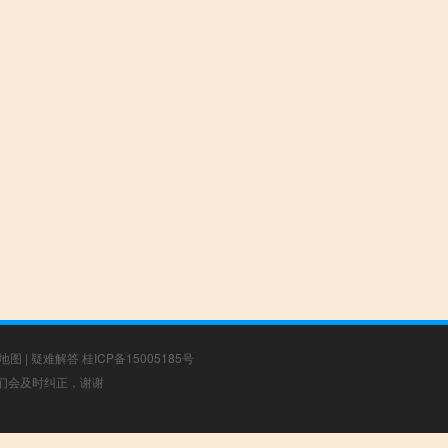
地图
|
疑难解答
桂ICP备15005185号
，我们会及时纠正，谢谢