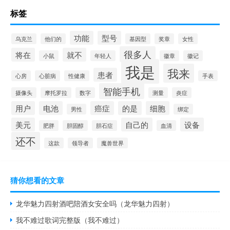
标签
功能
型号
乌克兰
他们的
基因型
奖章
女性
很多人
将在
就不
小鼠
年轻人
徽章
徽记
我是
我来
患者
心房
心脏病
性健康
手表
智能手机
摄像头
摩托罗拉
数字
测量
炎症
用户
电池
癌症
的是
细胞
男性
绑定
美元
自己的
设备
肥胖
胆固醇
胆石症
血清
还不
这款
领导者
魔兽世界
猜你想看的文章
龙华魅力四射酒吧陪酒女安全吗（龙华魅力四射）
我不难过歌词完整版（我不难过）