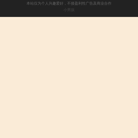
本站仅为个人兴趣爱好，不接盈利性广告及商业合作
小男孩