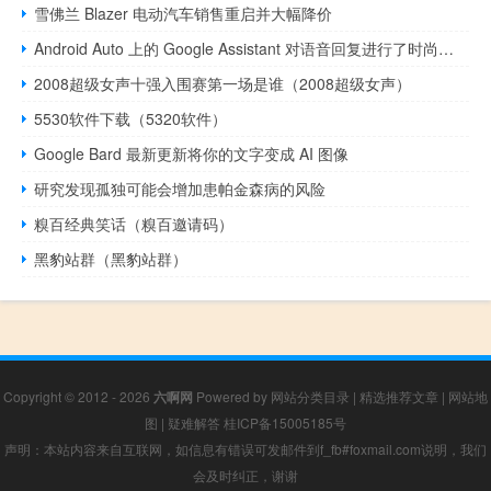
雪佛兰 Blazer 电动汽车销售重启并大幅降价
Android Auto 上的 Google Assistant 对语音回复进行了时尚的重新设计
2008超级女声十强入围赛第一场是谁（2008超级女声）
5530软件下载（5320软件）
Google Bard 最新更新将你的文字变成 AI 图像
研究发现孤独可能会增加患帕金森病的风险
糗百经典笑话（糗百邀请码）
黑豹站群（黑豹站群）
Copyright © 2012 - 2026
六啊网
Powered by
网站分类目录
|
精选推荐文章
|
网站地
图
|
疑难解答
桂ICP备15005185号
声明：本站内容来自互联网，如信息有错误可发邮件到f_fb#foxmail.com说明，我们
会及时纠正，谢谢