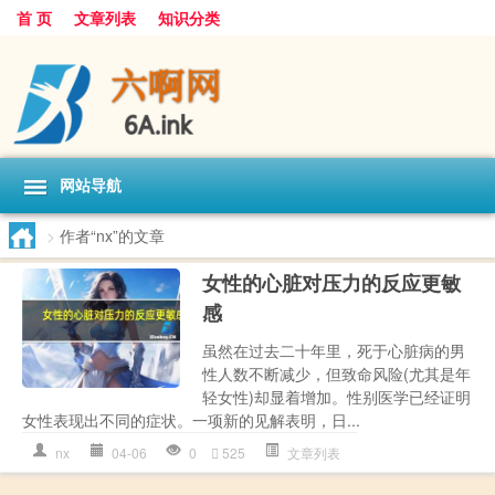
首 页
文章列表
知识分类
网站导航
>
作者“nx”的文章
女性的心脏对压力的反应更敏
感
虽然在过去二十年里，死于心脏病的男
性人数不断减少，但致命风险(尤其是年
轻女性)却显着增加。性别医学已经证明
女性表现出不同的症状。一项新的见解表明，日...
nx
04-06
0
525
文章列表