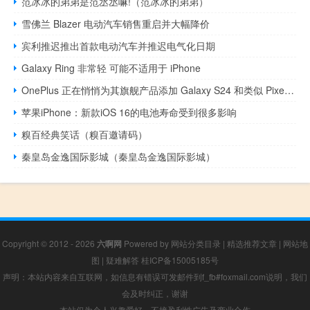
范冰冰的弟弟是范丞丞嘛!（范冰冰的弟弟）
雪佛兰 Blazer 电动汽车销售重启并大幅降价
宾利推迟推出首款电动汽车并推迟电气化日期
Galaxy Ring 非常轻 可能不适用于 iPhone
OnePlus 正在悄悄为其旗舰产品添加 Galaxy S24 和类似 Pixel 的 AI 功能
苹果iPhone：新款iOS 16的电池寿命受到很多影响
糗百经典笑话（糗百邀请码）
秦皇岛金逸国际影城（秦皇岛金逸国际影城）
Copyright © 2012 - 2026
六啊网
Powered by
网站分类目录
|
精选推荐文章
|
网站地
图
|
疑难解答
桂ICP备15005185号
声明：本站内容来自互联网，如信息有错误可发邮件到f_fb#foxmail.com说明，我们
会及时纠正，谢谢
本站仅为个人兴趣爱好，不接盈利性广告及商业合作