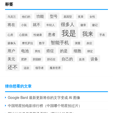
标签
功能
型号
乌克兰
他们的
基因型
奖章
女性
很多人
将在
就不
小鼠
年轻人
徽章
徽记
我是
我来
患者
心房
心脏病
性健康
手表
智能手机
摄像头
摩托罗拉
数字
测量
炎症
用户
电池
癌症
的是
细胞
男性
绑定
美元
自己的
设备
肥胖
胆固醇
胆石症
血清
还不
这款
领导者
魔兽世界
猜你想看的文章
Google Bard 最新更新将你的文字变成 AI 图像
中国明星拍电影排行榜（中国哪个明星拍过片）